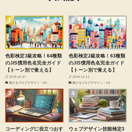
1
2
色彩検定3級攻略！64種類
色彩検定2級攻略！63種類
のJIS慣用色名完全ガイド
のJIS慣用色名完全ガイド
【トーン別で覚える】
【トーン別で覚える】
2025-10-27
2024-12-11
稼げるブログデザイン・UX
稼げるブログデザイン・UX
3
4
コーディングに役立つおす
ウェブデザイン技能検定3